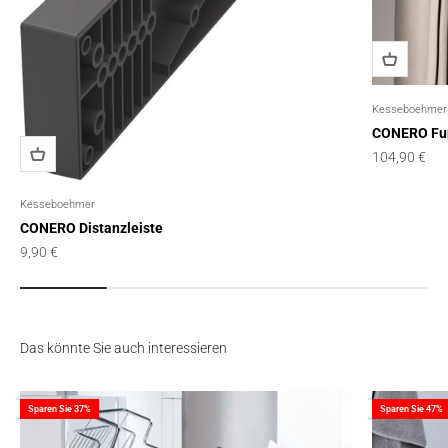
Kesseboehmer
CONERO Fun
Angebot
104,90 €
Kesseboehmer
CONERO Distanzleiste
Angebot
9,90 €
Das könnte Sie auch interessieren
Sparen Sie 37%
Sparen Sie 47%