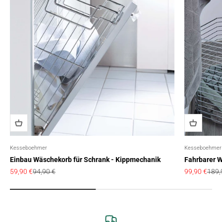
Kesseboehmer
Kesseboehmer
Einbau Wäschekorb für Schrank - Kippmechanik
Fahrbarer 
Angebot
Regulärer Preis
Angebot
Regul
59,90 €
94,90 €
99,90 €
189,