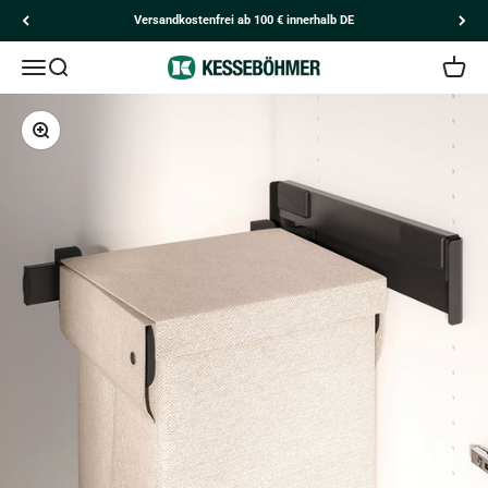
Zum Inhalt springen
Versandkostenfrei ab 100 € innerhalb DE
Navigationsmenü öffnen
Suche öffnen
Kesseböhmer
Kunden
Ware
Bild vergrößern