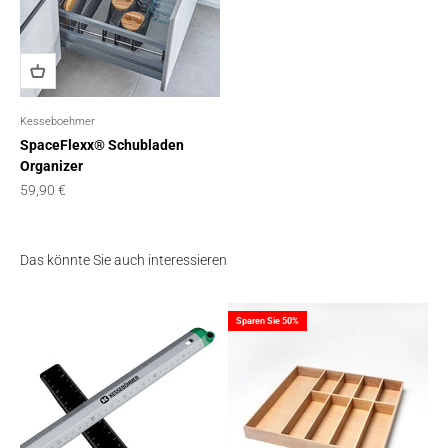
Kesseboehmer
SpaceFlexx® Schubladen
Organizer
Angebot
59,90 €
Das könnte Sie auch interessieren
Sparen Sie 50%