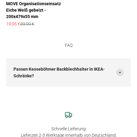
MOVE Organisationseinsatz
Eiche Weiß gebeizt -
200x479x55 mm
Angebot
Regulärer Preis
19,95 €
39,90 €
FAQ
Passen Kesseböhmer Backblechhalter in IKEA-
Schränke?
Schnelle Lieferung
Lieferzeit 2-3 Werktage innerhalb von Deutschland.