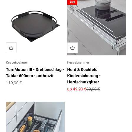
Sale
Kesseboehmer
Kesseboehmer
TurnMotion III - Drehbeschlag -
Herd & Kochfeld
Tablar 600mm - anthrazit
Kindersicherung -
Herdschutzgitter
Angebot
119,90 €
Angebot
Regulärer Preis
ab 49,90 €
89,90 €