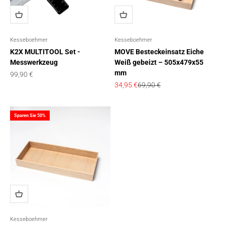
Kesseboehmer
Kesseboehmer
K2X MULTITOOL Set -
MOVE Besteckeinsatz Eiche
Messwerkzeug
Weiß gebeizt – 505x479x55
mm
Angebot
99,90 €
Angebot
Regulärer Preis
34,95 €
69,90 €
Sparen Sie 50%
Kesseboehmer