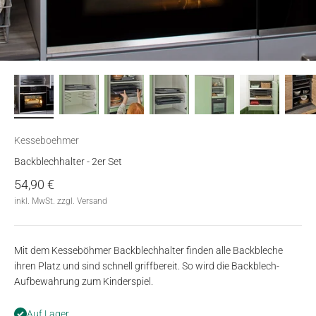
Kesseboehmer
Backblechhalter - 2er Set
Angebot
54,90 €
inkl. MwSt. zzgl. Versand
Mit dem Kesseböhmer Backblechhalter finden alle Backbleche
ihren Platz und sind schnell griffbereit. So wird die Backblech-
Aufbewahrung zum Kinderspiel.
Auf Lager