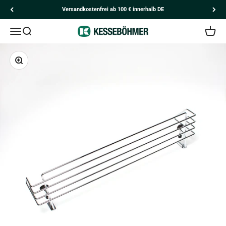
Zum Inhalt springen
Versandkostenfrei ab 100 € innerhalb DE
Navigationsmenü öffnen
Suche öffnen
Kesseböhmer
Kunden
Ware
Bild vergrößern