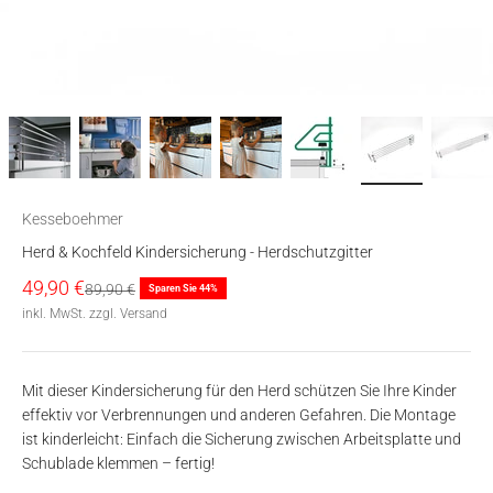
Kesseboehmer
Herd & Kochfeld Kindersicherung - Herdschutzgitter
Angebot
49,90 €
Regulärer Preis
89,90 €
Sparen Sie 44%
inkl. MwSt. zzgl. Versand
Mit dieser Kindersicherung für den Herd schützen Sie Ihre Kinder
effektiv vor Verbrennungen und anderen Gefahren. Die Montage
ist kinderleicht: Einfach die Sicherung zwischen Arbeitsplatte und
Schublade klemmen – fertig!