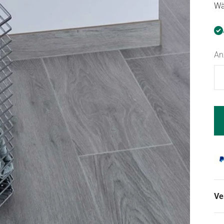
Wä
An
Ve