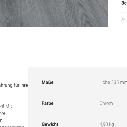
Be
SKU
Maße
Höhe 535 mm,
hrung für Ihre
Farbe
Chrom
n! Mit
hre
en
Gewicht
4,90 kg