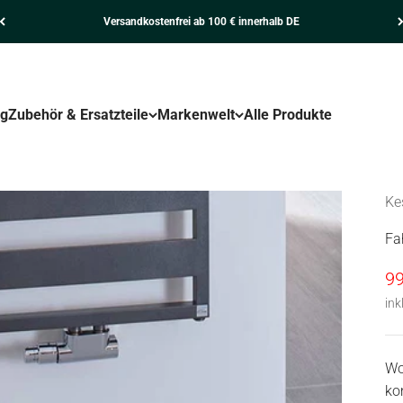
Versandkostenfrei ab 100 € innerhalb DE
ng
Zubehör & Ersatzteile
Markenwelt
Alle Produkte
Ke
Fa
An
99
ink
Wo
ko