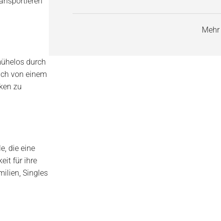
ansportieren
Mehr
mühelos durch
ach von einem
cken zu
e, die eine
it für ihre
ilien, Singles