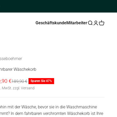
Geschäftskunde
Mitarbeiter
Suche öffnen
Kundenkontos
Warenkorb
sseboehmer
hrbarer Wäschekorb
gebot
,90 €
Regulärer Preis
189,90 €
Sparen Sie 47%
l. MwSt. zzgl. Versand
hin mit der Wäsche, bevor sie in die Waschmaschine
mmt? In dem fahrbaren verchromten Wäschekorb ist Ihre