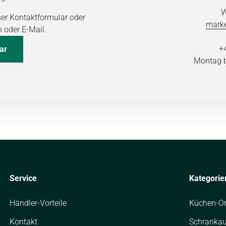
W
ser Kontaktformular oder
mark
n oder E-Mail.
+
ar
Montag bi
Service
Kategorie
Händler-Vorteile
Küchen-Or
Kontakt
Schrankau