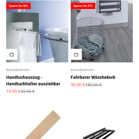
Sparen Sie 50%
Sparen Sie 47%
Kesseboehmer
Kesseboehmer
Handtuchauszug -
Fahrbarer Wäschekorb
Handtuchhalter ausziehbar
Angebot
Regulärer Preis
99,90 €
189,90 €
Angebot
Regulärer Preis
19,90 €
39,90 €