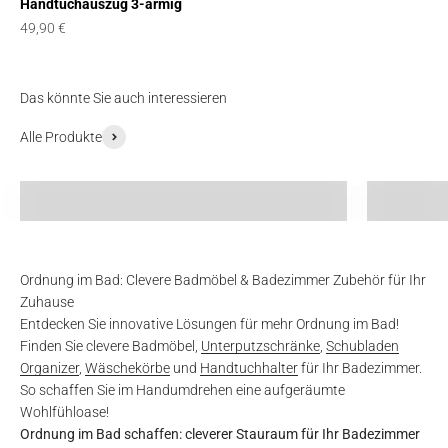
Handtuchauszug 3-armig
Angebot
49,90 €
Das könnte Sie auch interessieren
Alle Produkte
Küchen-Organizer
Schrank-
Ordnung im Bad: Clevere Badmöbel & Badezimmer Zubehör für Ihr
Zuhause
Entdecken Sie innovative Lösungen für mehr Ordnung im Bad!
Finden Sie clevere Badmöbel,
Unterputzschränke
,
Schubladen
Organizer
,
Wäschekörbe
und
Handtuchhalter
für Ihr Badezimmer.
So schaffen Sie im Handumdrehen eine aufgeräumte
Wohlfühloase!
Ordnung im Bad schaffen: cleverer Stauraum für Ihr Badezimmer