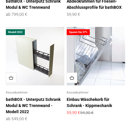
bathBOX - Unterputz Schrank
Abdeckrahmen für Fliesen-
Modul & WC Trennwand
Abschlussprofile für bathBOX
Angebot
Angebot
ab 799,00 €
59,90 €
Modell 2022
Sparen Sie 37%
Kesseboehmer
Kesseboehmer
bathBOX - Unterputz Schrank
Einbau Wäschekorb für
Modul & WC Trennwand -
Schrank - Kippmechanik
Modell 2022
Angebot
Regulärer Preis
59,90 €
94,90 €
Angebot
ab 549,00 €