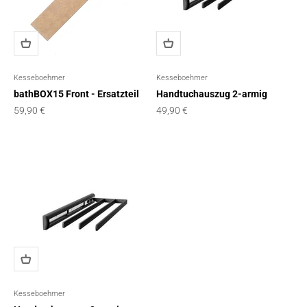
Kesseboehmer
Kesseboehmer
bathBOX15 Front - Ersatzteil
Handtuchauszug 2-armig
Angebot
Angebot
59,90 €
49,90 €
Kesseboehmer