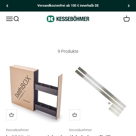
Zum Inhalt springen
Versandkostenfrei ab 100 € innerhalb DE
Navigationsmenü öffnen
Suche öffnen
Kesseböhmer
Kunden
Ware
Bad-Ausstattung
9 Produkte
Kesseboehmer
Kesseboehmer