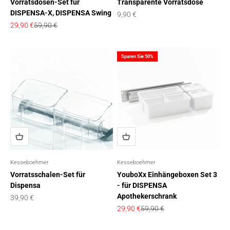
Vorratsdosen-Set für
Transparente Vorratsdose
DISPENSA-X, DISPENSA Swing
Angebot
9,90 €
Angebot
Regulärer Preis
29,90 €
59,90 €
Sparen Sie 50%
Kesseboehmer
Kesseboehmer
Vorratsschalen-Set für
YouboXx Einhängeboxen Set 3
Dispensa
- für DISPENSA
Apothekerschrank
Angebot
39,90 €
Angebot
Regulärer Preis
29,90 €
59,90 €