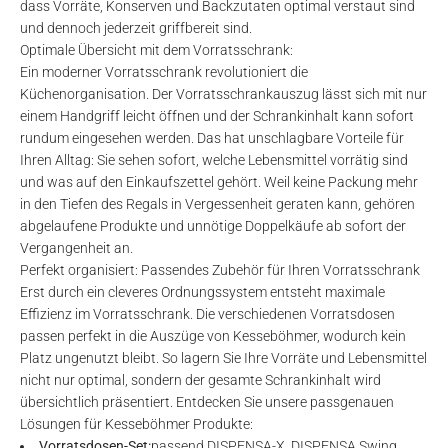
dass Vorräte, Konserven und Backzutaten optimal verstaut sind
und dennoch jederzeit griffbereit sind.
Optimale Übersicht mit dem Vorratsschrank:
Ein moderner Vorratsschrank revolutioniert die
Küchenorganisation. Der Vorratsschrankauszug lässt sich mit nur
einem Handgriff leicht öffnen und der Schrankinhalt kann sofort
rundum eingesehen werden. Das hat unschlagbare Vorteile für
Ihren Alltag: Sie sehen sofort, welche Lebensmittel vorrätig sind
und was auf den Einkaufszettel gehört. Weil keine Packung mehr
in den Tiefen des Regals in Vergessenheit geraten kann, gehören
abgelaufene Produkte und unnötige Doppelkäufe ab sofort der
Vergangenheit an.
Perfekt organisiert: Passendes Zubehör für Ihren Vorratsschrank
Erst durch ein cleveres Ordnungssystem entsteht maximale
Effizienz im Vorratsschrank. Die verschiedenen Vorratsdosen
passen perfekt in die Auszüge von Kesseböhmer, wodurch kein
Platz ungenutzt bleibt. So lagern Sie Ihre Vorräte und Lebensmittel
nicht nur optimal, sondern der gesamte Schrankinhalt wird
übersichtlich präsentiert. Entdecken Sie unsere passgenauen
Lösungen für Kesseböhmer Produkte:
Vorratsdosen-Set
:
passend DISPENSA-X, DISPENSA Swing