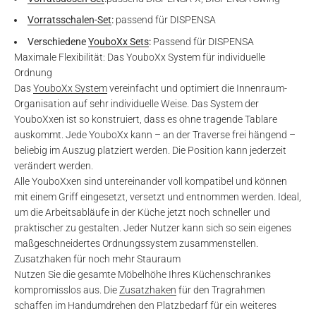
Vorratsschalen-Set
:
passend für DISPENSA
Verschiedene
YouboXx Sets
:
Passend für DISPENSA
Maximale Flexibilität: Das YouboXx System für individuelle
Ordnung
Das
YouboXx System
vereinfacht und optimiert die Innenraum-
Organisation auf sehr individuelle Weise. Das System der
YouboXxen ist so konstruiert, dass es ohne tragende Tablare
auskommt. Jede YouboXx kann – an der Traverse frei hängend –
beliebig im Auszug platziert werden. Die Position kann jederzeit
verändert werden.
Alle YouboXxen sind untereinander voll kompatibel und können
mit einem Griff eingesetzt, versetzt und entnommen werden. Ideal,
um die Arbeitsabläufe in der Küche jetzt noch schneller und
praktischer zu gestalten. Jeder Nutzer kann sich so sein eigenes
maßgeschneidertes Ordnungssystem zusammenstellen.
Zusatzhaken für noch mehr Stauraum
Nutzen Sie die gesamte Möbelhöhe Ihres Küchenschrankes
kompromisslos aus. Die
Zusatzhaken
für den Tragrahmen
schaffen im Handumdrehen den Platzbedarf für ein weiteres