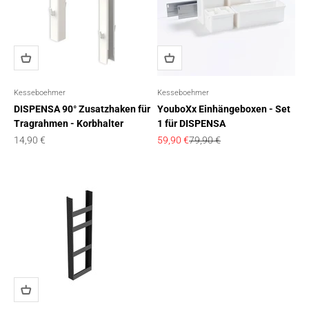
Kesseboehmer
Kesseboehmer
DISPENSA 90° Zusatzhaken für
YouboXx Einhängeboxen - Set
Tragrahmen - Korbhalter
1 für DISPENSA
Angebot
Angebot
Regulärer Preis
14,90 €
59,90 €
79,90 €