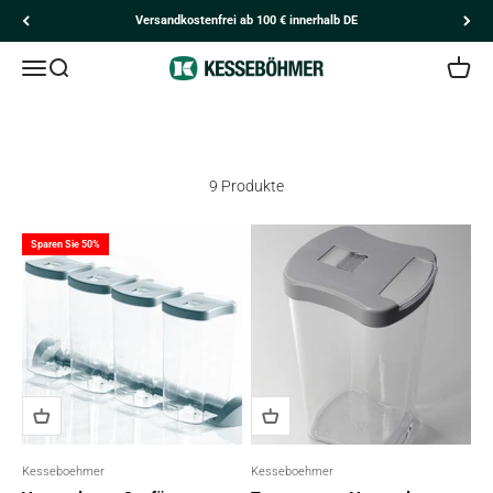
Zum Inhalt springen
Versandkostenfrei ab 100 € innerhalb DE
Navigationsmenü öffnen
Suche öffnen
Kesseböhmer
Kunden
Ware
Vorratsschrank
9 Produkte
Sparen Sie 50%
Kesseboehmer
Kesseboehmer