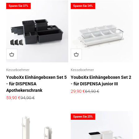
Sparen Sie 37%
Sparen Sie 54%
Kesseboehmer
Kesseboehmer
YouboXx Einhängeboxen Set 5
YouboXx Einhängeboxen Set 2
- für DISPENSA
- für DISPENSA junior III
Apothekerschrank
Angebot
Regulärer Preis
29,90 €
64,90 €
Angebot
Regulärer Preis
59,90 €
94,90 €
Sparen Sie 25%