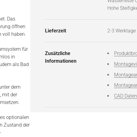
Wasserfeste 
Hohe Steifigke
et. Das
hrung öffnen
Lieferzeit
2-3 Werktage 
 voll haben.
aumsystem für
Zusätzliche
Produktbr
mlos in
Informationen
Montagev
zudem als Bad
Montagean
Montagean
unter dem
 mit der
CAD Daten
umsetzen.
des optionalen
en Zustand der
-