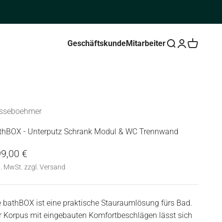
Geschäftskunde
Mitarbeiter
Suche öffnen
Kundenkontos
Warenkorb
sseboehmer
thBOX - Unterputz Schrank Modul & WC Trennwand
gebot
9,00 €
l. MwSt. zzgl. Versand
e bathBOX ist eine praktische Stauraumlösung fürs Bad.
r Korpus mit eingebauten Komfortbeschlägen lässt sich