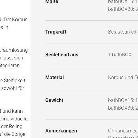
Maße
bathBOX15: 1
bathBOX30: 3
d. Der Korpus
s in
Tragkraft
Belastbarkeit:
tauraumlösung
Bestehend aus
1 bathBOX
 lässt sich
tegrieren.
Material
Korpus und Fr
 Steifigkeit
 sowohl für
Gewicht
bathBOX15: 1
bathBOX30: 2
gt und kann
 individuelle
 der Reling
Anmerkungen
Öffnungsmech
f die übrige