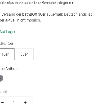
oblemlos in verschiedene Bereiche integrieren.
n Versand der
bathBOX 30er
außerhalb Deutschlands ist
der aktuell nicht möglich.
Auf Lager
öße:
15er
15er
30er
rbe:
Anthrazit
Anthrazit
zahl: