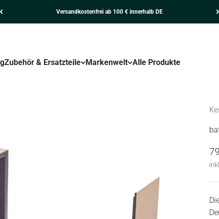
Versandkostenfrei ab 100 € innerhalb DE
ng
Zubehör & Ersatzteile
Markenwelt
Alle Produkte
Ke
ba
An
79
ink
Di
De