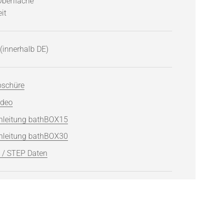
Oberfläche
it
(innerhalb DE)
oschüre
ideo
leitung bathBOX15
leitung bathBOX30
 / STEP Daten