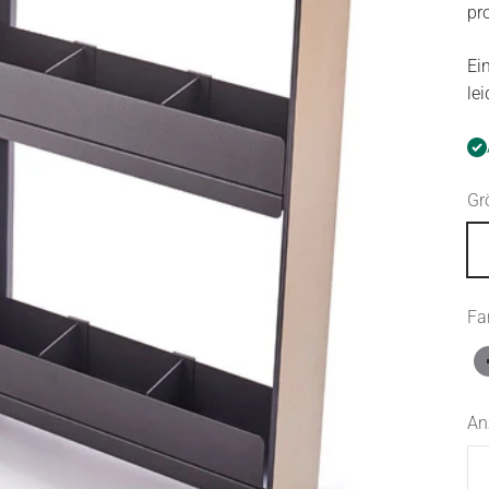
pr
Ei
lei
Gr
Fa
An