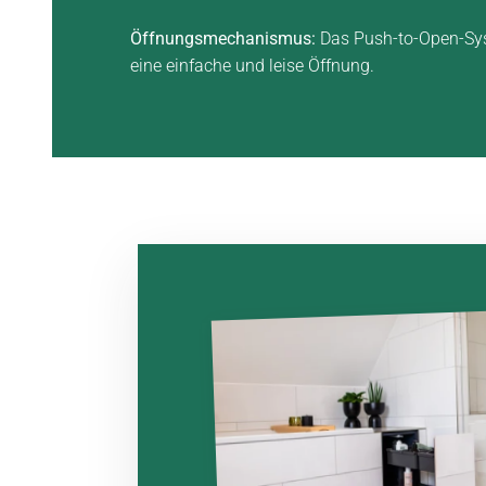
Öffnungsmechanismus:
Das Push-to-Open-Sy
eine einfache und leise Öffnung.