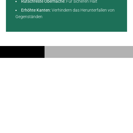
Rutschfeste Oberfläche:
Für sicheren Halt
Erhöhte Kanten:
Verhindern das Herunterfallen von
Gegenständen