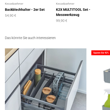
Kesseboehmer
Kesseboehmer
Backblechhalter - 2er Set
K2X MULTITOOL Set -
Messwerkzeug
Angebot
54,90 €
Angebot
99,90 €
Das könnte Sie auch interessieren
Sparen Sie 42%