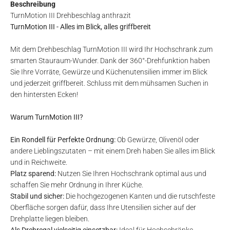
Beschreibung
TurnMotion III Drehbeschlag anthrazit
TurnMotion III - Alles im Blick, alles griffbereit
Mit dem Drehbeschlag TurnMotion III wird Ihr Hochschrank zum
smarten Stauraum-Wunder. Dank der 360°-Drehfunktion haben
Sie Ihre Vorräte, Gewürze und Küchenutensilien immer im Blick
und jederzeit griffbereit. Schluss mit dem mühsamen Suchen in
den hintersten Ecken!
Warum TurnMotion III?
Ein Rondell für Perfekte Ordnung:
Ob Gewürze, Olivenöl oder
andere Lieblingszutaten – mit einem Dreh haben Sie alles im Blick
und in Reichweite.
Platz sparend:
Nutzen Sie Ihren Hochschrank optimal aus und
schaffen Sie mehr Ordnung in Ihrer Küche.
Stabil und sicher:
Die hochgezogenen Kanten und die rutschfeste
Oberfläche sorgen dafür, dass Ihre Utensilien sicher auf der
Drehplatte liegen bleiben.
Als Drehregal vielseitig einsetzbar:
Ideal für Hochschränke,