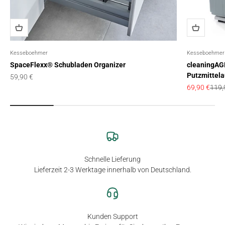
Kesseboehmer
Kesseboehmer
SpaceFlexx® Schubladen Organizer
cleaningAGE
Putzmittel
Angebot
59,90 €
Angebot
Regul
69,90 €
119,
Schnelle Lieferung
Lieferzeit 2-3 Werktage innerhalb von Deutschland.
Kunden Support