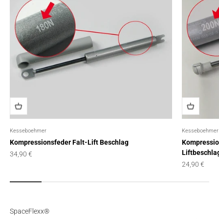
Kesseboehmer
Kesseboehmer
Kompressionsfeder Falt-Lift Beschlag
Kompression
Liftbeschla
Angebot
34,90 €
Angebot
24,90 €
SpaceFlexx®