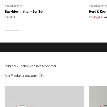
Kesseboehmer
Kesseboehmer
Backblechhalter - 2er Set
Herd & Koch
Angebot
Angebot
R
54,90 €
ab 49,90 €
8
iMove – Auszugsystem für den Hängeschrank
Produkt entdecken
Original Zubehör von Kesseböhmer
Alle Produkte anzeigen