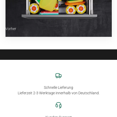
K2X MULTITOOL - Messwerkzeug
Vorher
Nachher
Produkt entdecken
Schnelle Lieferung
Lieferzeit 2-3 Werktage innerhalb von Deutschland.