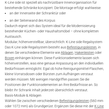
K-Line side ist speziell als nachrüstbare Innenorganisation für
bestehende Schränke konzipiert. Die Montage erfolgt wahlweise:
an der Innenseite der Schranktür oder
an der Seitenwand des Korpus
Dadurch eignet sich das System ideal für die Modernisierung
bestehender Küchen- oder Haushaltsmöbel – ohne kompletten
Austausch.
Modular, höhenverstellbar, übersichtlich: K-Line side Regalsystem
Das K-Line side Regalsystem besteht aus
Befestigungsleisten
, in
denen Sie verschiedene Elemente wie
Ablagen
,
Hakenleisten
oder
Boxen
einhängen können. Diese Funktionselemente lassen sich
höhenverstellen, was eine genaue Anpassung an den individuellen
Bedürfnissen ermöglicht. Egal ob hohe Reinigungsmittel-Flaschen,
kleine Vorratsdosen oder Bürsten zum Aufhängen verstaut
werden müssen: Mit wenigen Handgriffen passen Sie die
Positionen der Funktionselementen an Ihre Bedürfnisse an. So
bleibt Ihr Schrank Inhalt jederzeit übersichtlich verstaut.
Basis-Module & Ablagen
Wählen Sie zwischen verschiedenen
Befestigungsleisten
(560 mm
oder 1072 mm) als Grundgerüst. Ergänzen Sie diese mit der
K-Line