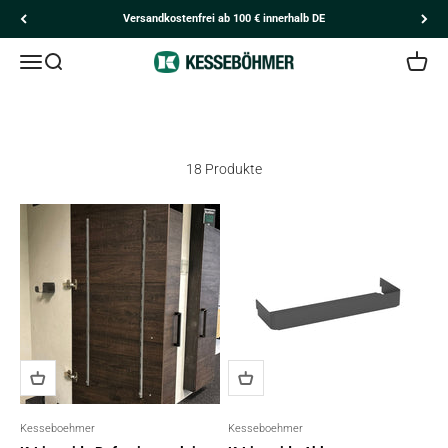
Zum Inhalt springen
Versandkostenfrei ab 100 € innerhalb DE
Navigationsmenü öffnen
Suche öffnen
Kesseböhmer
Kunden
Ware
K-Line
18 Produkte
Kesseboehmer
Kesseboehmer