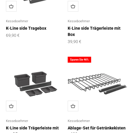
Kesseboehmer
Kesseboehmer
K-Line side Tragebox
K-Line side Trägerleiste mit
Box
Angebot
69,90 €
Angebot
39,90 €
Sparen Sie 46%
Kesseboehmer
Kesseboehmer
K-Line side Trägerleiste mit
Ablage-Set für Getränkekisten