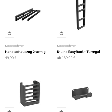
Kesseboehmer
Kesseboehmer
Handtuchauszug 2-armig
K-Line EasyRack - Türregal
Angebot
Angebot
49,90 €
ab 139,90 €