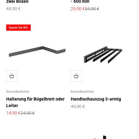
zwei Boxen
- 600 mm
Angebot
Angebot
Regulärer Preis
49,90 €
29,90 €
54,90 €
Sparen Sie 40%
Kesseboehmer
Kesseboehmer
Halterung für Bügelbrett oder
Handtuchauszug 3-armig
Leiter
Angebot
49,90 €
Angebot
Regulärer Preis
14,90 €
24,90 €