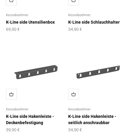
Kesseboehmer
Kesseboehmer
K-Line side Utensilienbox
K-Line side Schlauchhalter
Angebot
Angebot
69,90 €
34,90 €
Kesseboehmer
Kesseboehmer
K-Line side Hakenleiste -
K-Line side Hakenleiste -
Deckenbefestigung
seitlich anschraubbar
Angebot
Angebot
39,90 €
34,90 €