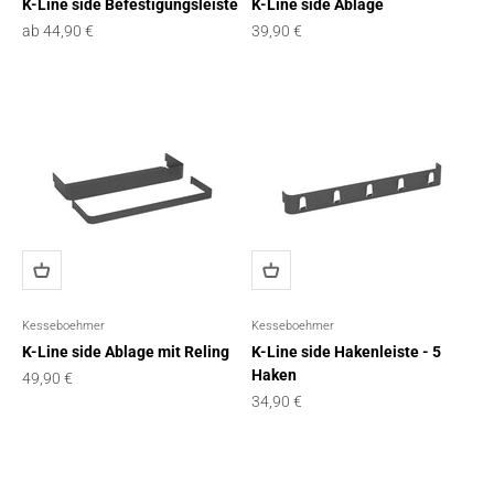
K-Line side Befestigungsleiste
K-Line side Ablage
Angebot
Angebot
ab 44,90 €
39,90 €
Kesseboehmer
Kesseboehmer
K-Line side Ablage mit Reling
K-Line side Hakenleiste - 5
Haken
Angebot
49,90 €
Angebot
34,90 €