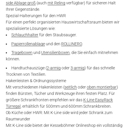
side Ablage groß
(auch
mit Reling
verfügbar) für sicheren Halt
Ihrer Gegenstände.
Spezial-Halterungen für den HWR
Für einen perfekt organisierten Hauswirtschaftsraum bieten wir
spezialisierte Lösungen wie:
Schlauchhalter
für den Staubsauger.
Papierrollenablage
und den
ROLLINERO
.
Trageboxen
und
Utensilienboxen
, die Sie einfach mitnehmen
können.
Handtuchauszüge (
2-armig
oder
3-armig
) für das schnelle
Trocknen von Textilien.
Hakenleisten & Ordnungssysteme
Mit verschiedenen Hakenleisten (
seitlich
oder
oben montierbar
)
finden Bürsten, Tücher und Werkzeuge ihren festen Platz. Für
größere Schrankfronten empfehlen wir das
K-Line EasyRack
Türregal
, erhältlich für 500mm und 600mm Schrankbreiten.
Ob Küche oder HWR: Mit K-Line side wird jeder Schrank zum
Raumwunder
Mit K-Line side bietet der Kesseböhmer Onlineshop ein vollständig