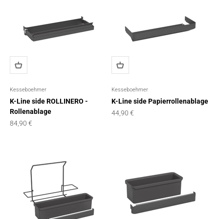
Kesseboehmer
Kesseboehmer
K-Line side ROLLINERO -
K-Line side Papierrollenablage
Rollenablage
Angebot
44,90 €
Angebot
84,90 €