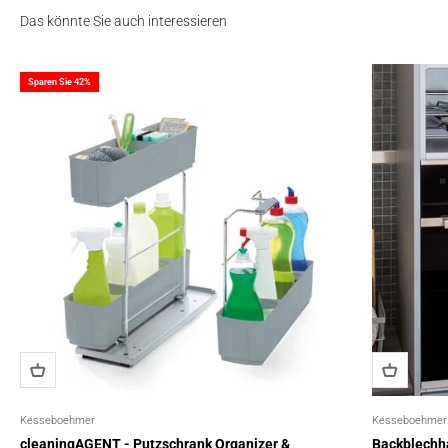
Das könnte Sie auch interessieren
Sparen Sie 42%
Kesseboehmer
Kesseboehmer
cleaningAGENT - Putzschrank Organizer &
Backblechha