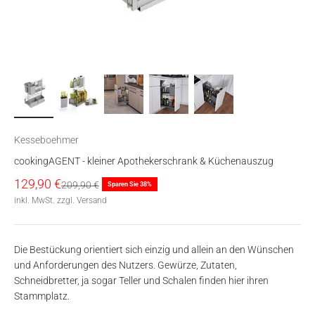
Kesseboehmer
cookingAGENT - kleiner Apothekerschrank & Küchenauszug
Angebot
129,90 €
Regulärer Preis
209,90 €
Sparen Sie 38%
inkl. MwSt. zzgl. Versand
Die Bestückung orientiert sich einzig und allein an den Wünschen
und Anforderungen des Nutzers. Gewürze, Zutaten,
Schneidbretter, ja sogar Teller und Schalen finden hier ihren
Stammplatz.