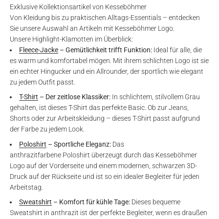
Exklusive Kollektionsartikel von Kesseböhmer
Von Kleidung bis zu praktischen Alltags-Essentials – entdecken
Sie unsere Auswahl an Artikeln mit Kesseböhmer Logo.
Unsere Highlight-Klamotten im Überblick:
Fleece-Jacke
– Gemütlichkeit trifft Funktion:
Ideal für alle, die
es warm und komfortabel mögen. Mit ihrem schlichten Logo ist sie
ein echter Hingucker und ein Allrounder, der sportlich wie elegant
zu jedem Outfit passt.
T-Shirt
– Der zeitlose Klassiker:
In schlichtem, stilvollem Grau
gehalten, ist dieses T-Shirt das perfekte Basic. Ob zur Jeans,
Shorts oder zur Arbeitskleidung – dieses T-Shirt passt aufgrund
der Farbe zu jedem Look.
Poloshirt
– Sportliche Eleganz:
Das
anthrazitfarbene
Poloshirt
überzeugt durch das Kesseböhmer
Logo auf der Vorderseite und einem modernen, schwarzen 3D-
Druck auf der Rückseite und ist so ein idealer Begleiter für jeden
Arbeitstag.
Sweatshirt
– Komfort für kühle Tage:
Dieses bequeme
Sweatshirt in anthrazit ist der perfekte Begleiter, wenn es draußen