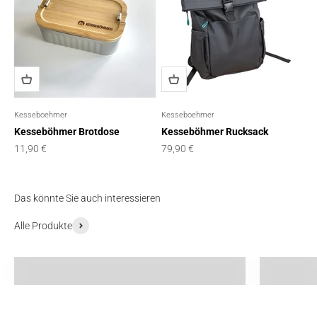
Kesseboehmer
Kesseboehmer
Kesseböhmer Brotdose
Kesseböhmer Rucksack
Angebot
Angebot
11,90 €
79,90 €
Das könnte Sie auch interessieren
Alle Produkte
Küchen-Organizer
Schrank-