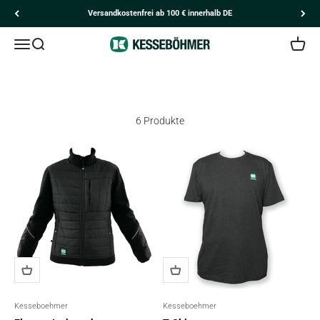
Zum Inhalt springen
Versandkostenfrei ab 100 € innerhalb DE
Navigationsmenü öffnen
Suche öffnen
Kesseböhmer
Kunden
Ware
Kesseböhmer Produkte
6 Produkte
Kesseboehmer
Kesseboehmer