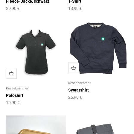
Fleece-Jacke, schwarz
T-Shirt
Angebot
Angebot
29,90 €
18,90 €
Kesseboehmer
Kesseboehmer
Sweatshirt
Poloshirt
Angebot
25,90 €
Angebot
19,90 €