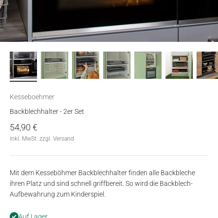
Kesseboehmer
Backblechhalter - 2er Set
Angebot
54,90 €
inkl. MwSt. zzgl. Versand
Mit dem Kesseböhmer Backblechhalter finden alle Backbleche
ihren Platz und sind schnell griffbereit. So wird die Backblech-
Aufbewahrung zum Kinderspiel.
Auf Lager