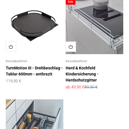
Sale
Kesseboehmer
Kesseboehmer
TurnMotion III - Drehbeschlag -
Herd & Kochfeld
Tablar 600mm - anthrazit
Kindersicherung -
Herdschutzgitter
Angebot
119,90 €
Angebot
Regulärer Preis
ab 49,90 €
89,90 €