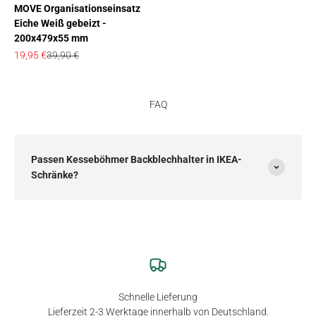
MOVE Organisationseinsatz
Eiche Weiß gebeizt -
200x479x55 mm
Angebot
Regulärer Preis
19,95 €
39,90 €
FAQ
Passen Kesseböhmer Backblechhalter in IKEA-
Schränke?
Schnelle Lieferung
Lieferzeit 2-3 Werktage innerhalb von Deutschland.