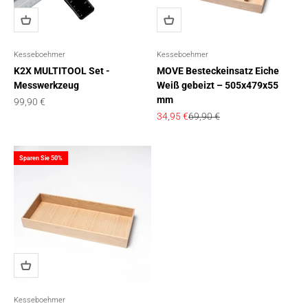
Kesseboehmer
Kesseboehmer
K2X MULTITOOL Set -
MOVE Besteckeinsatz Eiche
Messwerkzeug
Weiß gebeizt – 505x479x55
mm
Angebot
99,90 €
Angebot
Regulärer Preis
34,95 €
69,90 €
Sparen Sie 50%
Kesseboehmer