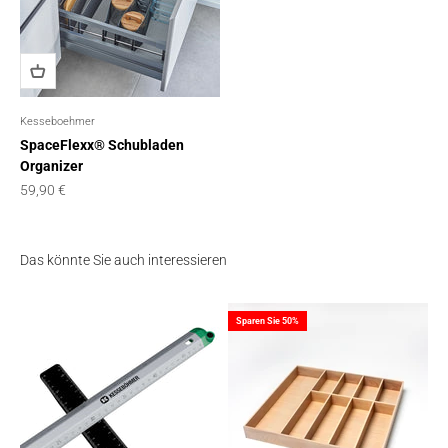
Kesseboehmer
SpaceFlexx® Schubladen
Organizer
Angebot
59,90 €
Das könnte Sie auch interessieren
Sparen Sie 50%