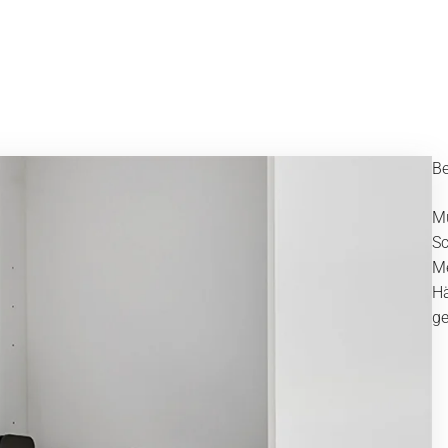
Be
Mü
Sc
Me
Hä
ge