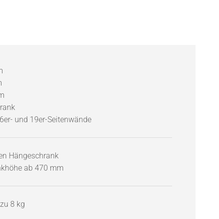
m
m
mm
hrank
16er- und 19er-Seitenwände
en Hängeschrank
ankhöhe ab 470 mm
zu 8 kg