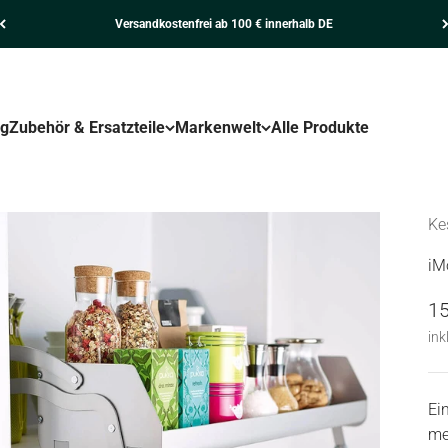
Versandkostenfrei ab 100 € innerhalb DE
ng
Zubehör & Ersatzteile
Markenwelt
Alle Produkte
Ke
iM
An
15
ink
Ei
me