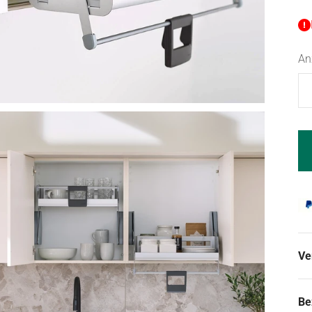
An
Ve
Be