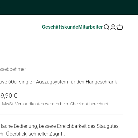
Geschäftskunde
Mitarbeiter
Suche öffnen
Kundenkontos
Warenkorb
sseboehmer
ove 60er single - Auszugsystem für den Hängeschrank
gebot
9,90 €
l. MwSt.
Versandkosten
werden beim Checkout berechnet
nfache Bedienung, bessere Erreichbarkeit des Staugutes,
hr Überblick, schneller Zugriff.