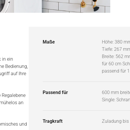
Maße
Höhe: 380 m
Tiefe: 267 m
Breite: 562 
 in ein
für 60 cm Sc
he Bedienung,
passend für 
griff auf Ihre
Passend für
600 mm breit
re Regalebene
Single: Schr
 mühelos an
Tragkraft
Zuladung bis 
nomisches und