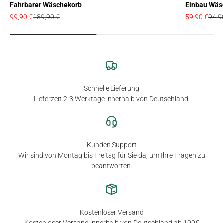
Fahrbarer Wäschekorb
Einbau Wäsc
Angebot
Regulärer Preis
Angebot
Regul
99,90 €
189,90 €
59,90 €
94,9
Schnelle Lieferung
Lieferzeit 2-3 Werktage innerhalb von Deutschland.
Kunden Support
Wir sind von Montag bis Freitag für Sie da, um Ihre Fragen zu
beantworten.
Kostenloser Versand
Kostenloser Versand innerhalb von Deutschland ab 100€