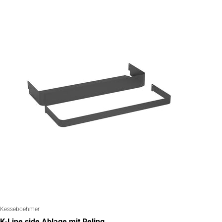
Kesseboehmer
K-Line side Ablage mit Reling