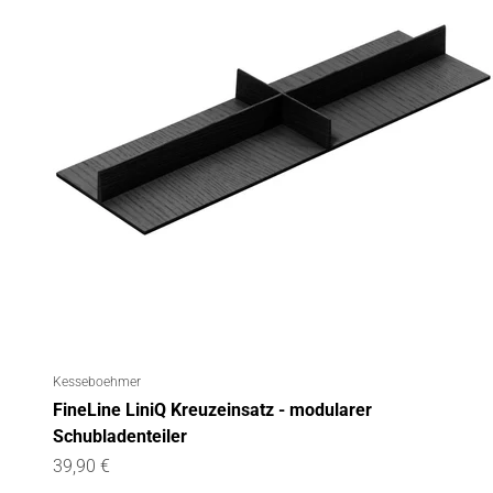
Kesseboehmer
FineLine LiniQ Kreuzeinsatz - modularer
Schubladenteiler
Angebot
39,90 €