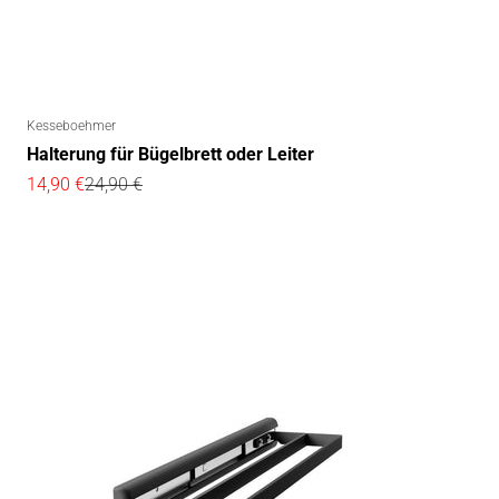
Kesseboehmer
Halterung für Bügelbrett oder Leiter
Angebot
Regulärer Preis
14,90 €
24,90 €