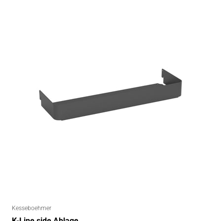
Kesseboehmer
K-Line side Ablage