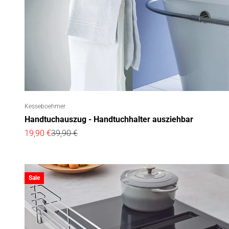
Kesseboehmer
Handtuchauszug - Handtuchhalter ausziehbar
Angebot
Regulärer Preis
19,90 €
39,90 €
Sale