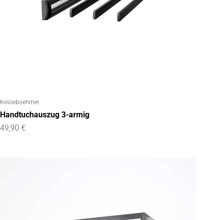
Kesseboehmer
Handtuchauszug 3-armig
Angebot
49,90 €