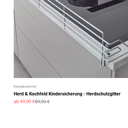
Kesseboehmer
Herd & Kochfeld Kindersicherung - Herdschutzgitter
Angebot
Regulärer Preis
ab 49,90 €
89,90 €