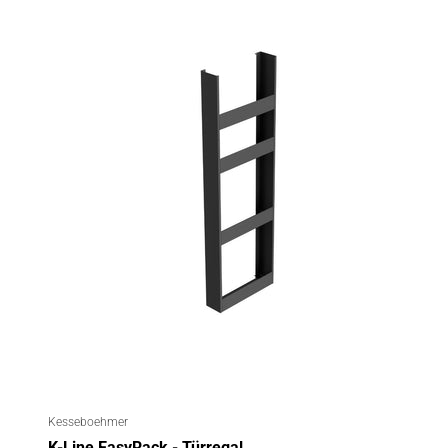
Kesseboehmer
K-Line EasyRack - Türregal