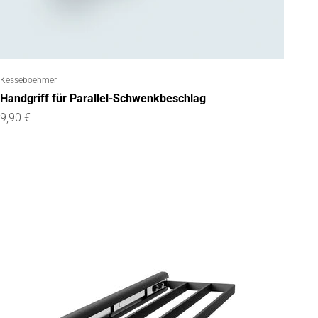
Kesseboehmer
Handgriff für Parallel-Schwenkbeschlag
Angebot
9,90 €