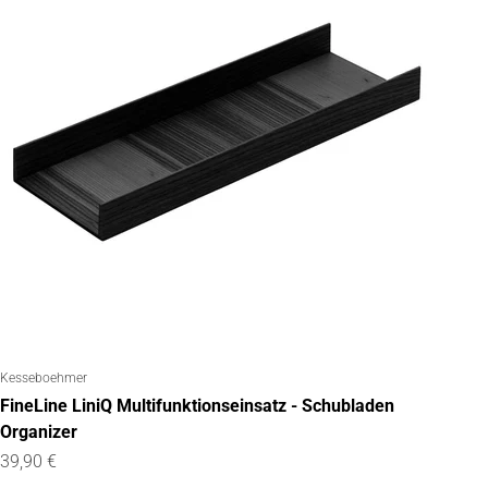
Kesseboehmer
FineLine LiniQ Multifunktionseinsatz - Schubladen
Organizer
Angebot
39,90 €