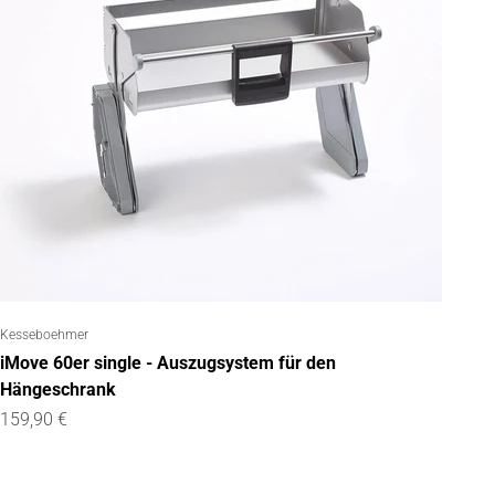
Kesseboehmer
iMove 60er single - Auszugsystem für den
Hängeschrank
Angebot
159,90 €