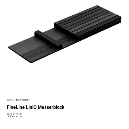
Kesseboehmer
FineLine LiniQ Messerblock
Angebot
59,90 €