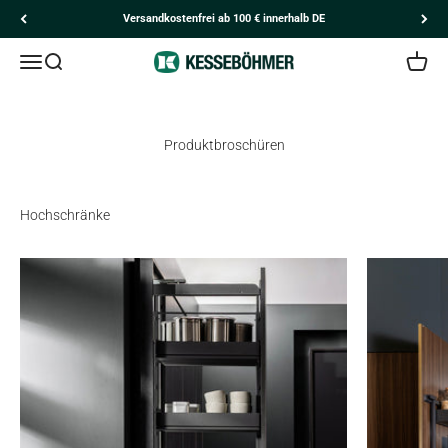
Zum Inhalt springen
Versandkostenfrei ab 100 € innerhalb DE
Navigationsmenü öffnen
Suche öffnen
Kesseböhmer
Kunden
Ware
Produktbroschüren
Hochschränke